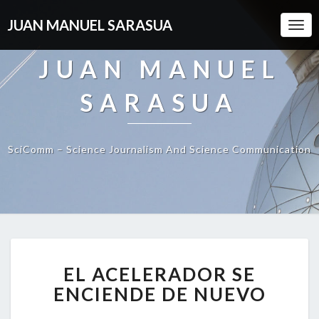
JUAN MANUEL SARASUA
Togg
Navi
JUAN MANUEL
SARASUA
SciComm – Science Journalism And Science Communication
EL
EL ACELERADOR SE
ACELERADOR
SE
ENCIENDE DE NUEVO
ENCIENDE