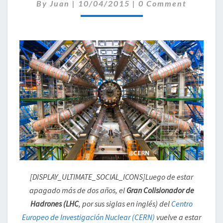
DE
Comments
By
Juan
|
10/04/2015
|
0 Comment
NUEVO
[DISPLAY_ULTIMATE_SOCIAL_ICONS]Luego de estar
apagado más de dos años, el
Gran Colisionador de
Hadrones (LHC
, por sus siglas en inglés) del
Centro
Europeo de Investigación Nuclear (CERN)
vuelve a estar