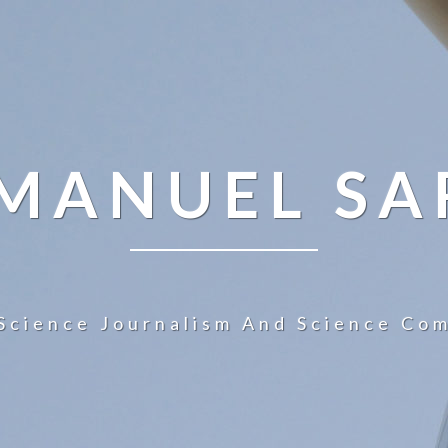
 MANUEL SA
Science Journalism And Science Co