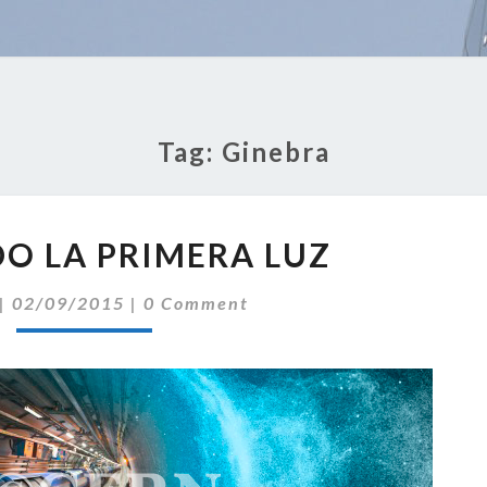
Tag:
Ginebra
BUSCANDO
O LA PRIMERA LUZ
LA
PRIMERA
Comments
|
02/09/2015
|
0 Comment
LUZ